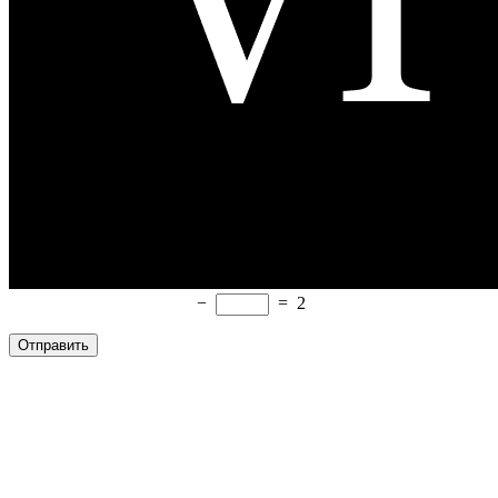
−
=
2