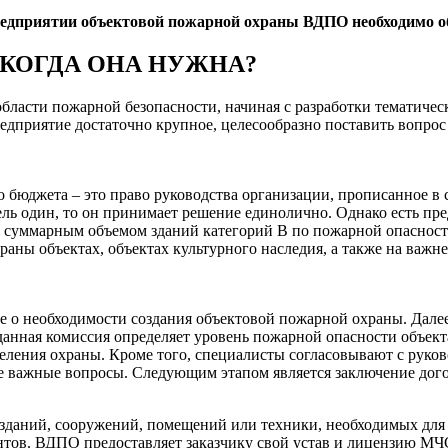
предприятии объектовой пожарной охраны ВДПО необходимо 
 КОГДА ОНА НУЖНА?
бласти пожарной безопасности, начиная с разработки тематичес
едприятие достаточно крупное, целесообразно поставить вопрос
 бюджета – это право руководства организации, прописанное в 
ль один, то он принимает решение единолично. Однако есть пре
с суммарным объемом зданий категорий В по пожарной опасност
раны объектах, объектах культурного наследия, а также на важ
е о необходимости создания объектовой пожарной охраны. Дал
данная комиссия определяет уровень пожарной опасности объект
еления охраны. Кроме того, специалисты согласовывают с руков
ие важные вопросы. Следующим этапом является заключение дог
даний, сооружений, помещений или техники, необходимых для ок
нтов. ВДПО предоставляет заказчику свой устав и лицензию МЧ