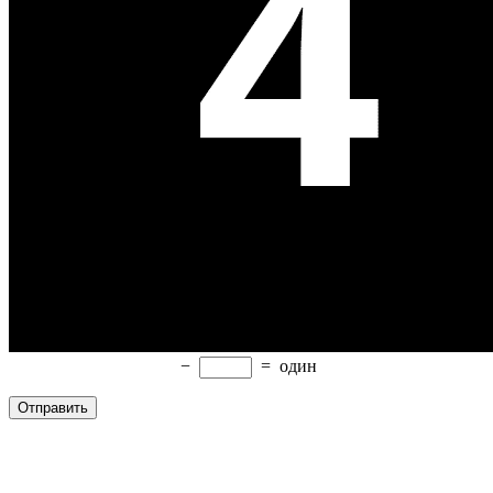
−
=
один