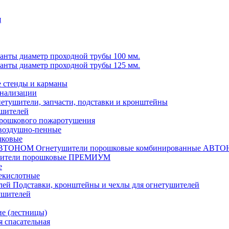
я
анты диаметр проходной трубы 100 мм.
анты диаметр проходной трубы 125 мм.
стенды и карманы
гнализации
етушители, запчасти, подставки и кронштейны
ушителей
рошкового пожаротушения
воздушно-пенные
шковые
Огнетушители порошковые комбинированные АВТ
шители порошковые ПРЕМИУМ
е
екислотные
Подставки, кронштейны и чехлы для огнетушителей
ушителей
е (лестницы)
 спасательная