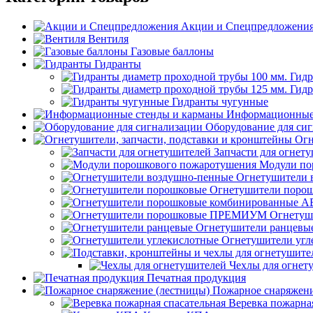
Акции и Спецпредложени
Вентиля
Газовые баллоны
Гидранты
Гидр
Гидр
Гидранты чугунные
Информационные 
Оборудование для си
Огн
Запчасти для огнет
Модули по
Огнетушители 
Огнетушители поро
Огнету
Огнетушители ранцевы
Огнетушители угл
Чехлы для огнет
Печатная продукция
Пожарное снаряжени
Веревка пожарная