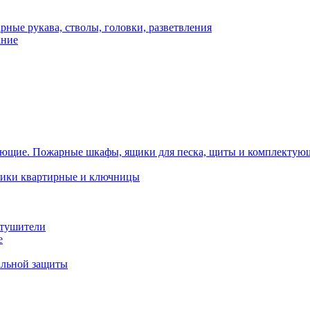
рные рукава, стволы, головки, разветвления
ание
Пожарные шкафы, ящики для песка, щиты и комплектую
ики квартирные и ключницы
тушители
е
альной защиты