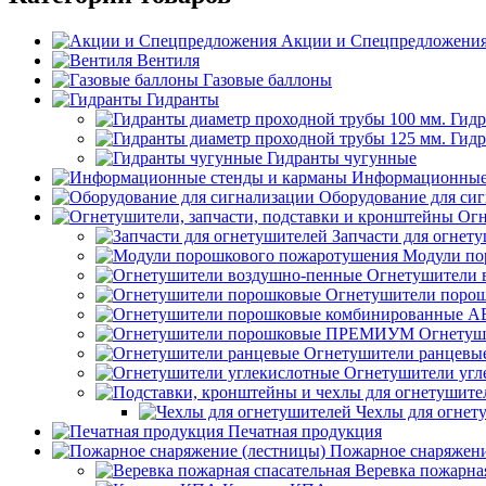
Акции и Спецпредложени
Вентиля
Газовые баллоны
Гидранты
Гидр
Гидр
Гидранты чугунные
Информационные 
Оборудование для си
Огн
Запчасти для огнет
Модули по
Огнетушители 
Огнетушители поро
Огнету
Огнетушители ранцевы
Огнетушители угл
Чехлы для огнет
Печатная продукция
Пожарное снаряжени
Веревка пожарная