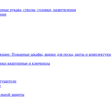
рные рукава, стволы, головки, разветвления
ание
Пожарные шкафы, ящики для песка, щиты и комплектую
ики квартирные и ключницы
тушители
е
альной защиты