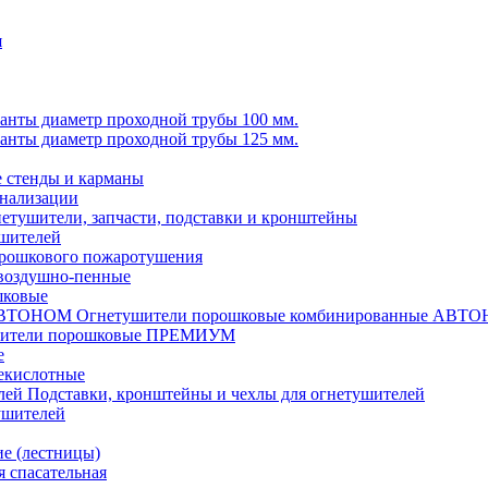
я
анты диаметр проходной трубы 100 мм.
анты диаметр проходной трубы 125 мм.
стенды и карманы
гнализации
етушители, запчасти, подставки и кронштейны
ушителей
рошкового пожаротушения
воздушно-пенные
шковые
Огнетушители порошковые комбинированные АВТ
шители порошковые ПРЕМИУМ
е
екислотные
Подставки, кронштейны и чехлы для огнетушителей
ушителей
е (лестницы)
 спасательная