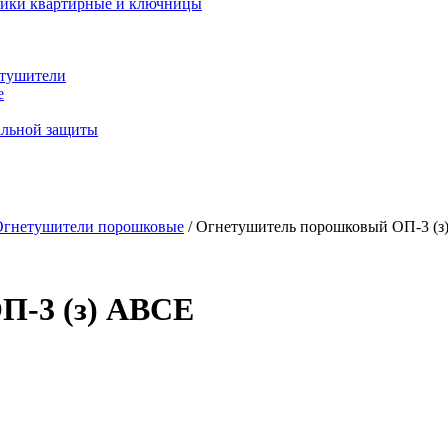
ики квартирные и ключницы
тушители
е
альной защиты
Огнетушители порошковые
/ Огнетушитель порошковый ОП-3 (
П-3 (з) АВСЕ