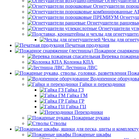
Огнетушители 
Огнетушители поро
Огнету
Огнетушители ранцевы
Огнетушители угл
Чехлы для огнет
Печатная продукция
Пожарное снаряжени
Веревка пожарная
Колонка КПА
Лестница ЛВС
Пожа
Водопенное оборудов
Гайки и переходники
Гайка ГЗ
Гайка ГМ
Гайка ГР
Гайка ГЦ
Переходники
Пожарные рукава
Стволы
Пожарные шкафы