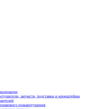
гнализации
етушители, запчасти, подставки и кронштейны
ушителей
рошкового пожаротушения