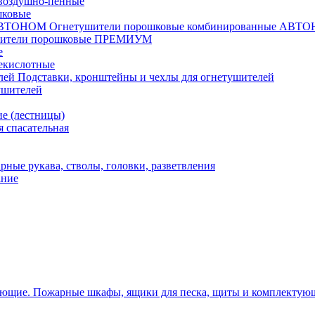
воздушно-пенные
шковые
Огнетушители порошковые комбинированные АВТ
шители порошковые ПРЕМИУМ
е
екислотные
Подставки, кронштейны и чехлы для огнетушителей
ушителей
е (лестницы)
 спасательная
рные рукава, стволы, головки, разветвления
ание
Пожарные шкафы, ящики для песка, щиты и комплектую