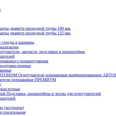
я
анты диаметр проходной трубы 100 мм.
анты диаметр проходной трубы 125 мм.
стенды и карманы
гнализации
етушители, запчасти, подставки и кронштейны
ушителей
рошкового пожаротушения
воздушно-пенные
шковые
Огнетушители порошковые комбинированные АВТ
шители порошковые ПРЕМИУМ
е
екислотные
Подставки, кронштейны и чехлы для огнетушителей
ушителей
е (лестницы)
 спасательная