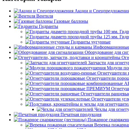
Акции и Спецпредложени
Вентиля
Газовые баллоны
Гидранты
Гидр
Гидр
Гидранты чугунные
Информационные 
Оборудование для си
Огн
Запчасти для огнет
Модули по
Огнетушители 
Огнетушители поро
Огнету
Огнетушители ранцевы
Огнетушители угл
Чехлы для огнет
Печатная продукция
Пожарное снаряжени
Веревка пожарная