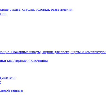
рные рукава, стволы, головки, разветвления
ание
Пожарные шкафы, ящики для песка, щиты и комплектую
ики квартирные и ключницы
тушители
е
альной защиты