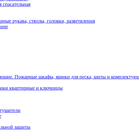
 спасательная
рные рукава, стволы, головки, разветвления
ание
Пожарные шкафы, ящики для песка, щиты и комплектую
ики квартирные и ключницы
тушители
е
альной защиты