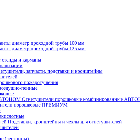
анты диаметр проходной трубы 100 мм.
анты диаметр проходной трубы 125 мм.
стенды и карманы
гнализации
етушители, запчасти, подставки и кронштейны
ушителей
рошкового пожаротушения
воздушно-пенные
шковые
Огнетушители порошковые комбинированные АВТ
шители порошковые ПРЕМИУМ
е
екислотные
Подставки, кронштейны и чехлы для огнетушителей
ушителей
е (лестницы)