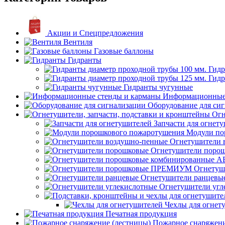
Акции и Спецпредложения
Вентиля
Газовые баллоны
Гидранты
Гидр
Гидр
Гидранты чугунные
Информационные 
Оборудование для си
Огн
Запчасти для огнет
Модули по
Огнетушители 
Огнетушители поро
Огнету
Огнетушители ранцевы
Огнетушители угл
Чехлы для огнет
Печатная продукция
Пожарное снаряжени