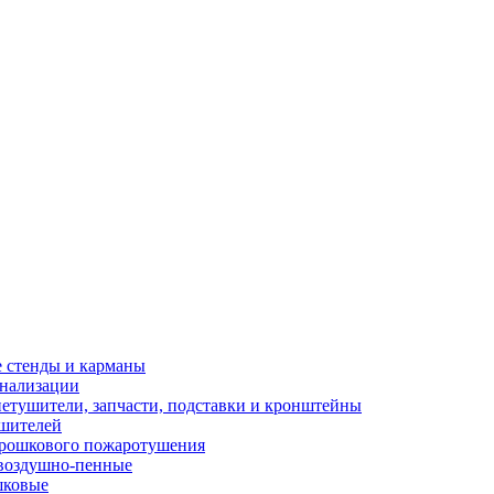
стенды и карманы
гнализации
етушители, запчасти, подставки и кронштейны
ушителей
рошкового пожаротушения
воздушно-пенные
шковые