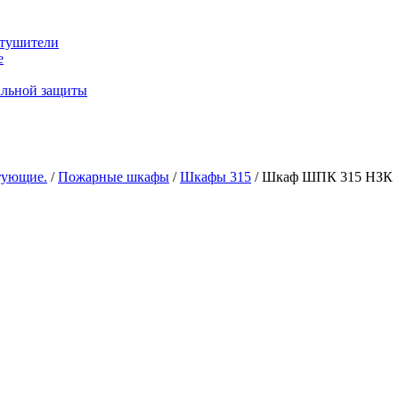
тушители
е
альной защиты
тующие.
/
Пожарные шкафы
/
Шкафы 315
/ Шкаф ШПК 315 НЗК