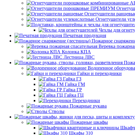
Огнету
Огнетушители ранцевы
Огнетушители угл
Чехлы для огнет
Печатная продукция
Пожарное снаряжени
Веревка пожарная
Колонка КПА
Лестница ЛВС
Пожа
Водопенное оборудов
Гайки и переходники
Гайка ГЗ
Гайка ГМ
Гайка ГР
Гайка ГЦ
Переходники
Пожарные рукава
Стволы
Пожарные шкафы
Шкафч
Шкафы 310