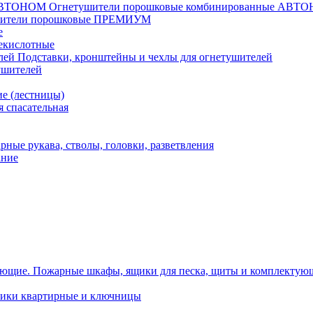
Огнетушители порошковые комбинированные АВТ
шители порошковые ПРЕМИУМ
е
екислотные
Подставки, кронштейны и чехлы для огнетушителей
ушителей
е (лестницы)
 спасательная
рные рукава, стволы, головки, разветвления
ание
Пожарные шкафы, ящики для песка, щиты и комплектую
ики квартирные и ключницы