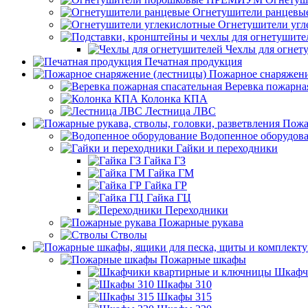
Огнетушители ранцевы
Огнетушители угл
Чехлы для огнет
Печатная продукция
Пожарное снаряжени
Веревка пожарная
Колонка КПА
Лестница ЛВС
Пожа
Водопенное оборудов
Гайки и переходники
Гайка ГЗ
Гайка ГМ
Гайка ГР
Гайка ГЦ
Переходники
Пожарные рукава
Стволы
Пожарные шкафы
Шкафч
Шкафы 310
Шкафы 315