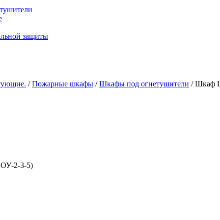
тушители
е
альной защиты
тующие.
/
Пожарные шкафы
/
Шкафы под огнетушители
/ Шкаф
ОУ-2-3-5)