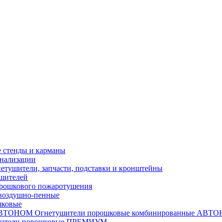
стенды и карманы
гнализации
етушители, запчасти, подставки и кронштейны
ушителей
рошкового пожаротушения
воздушно-пенные
шковые
Огнетушители порошковые комбинированные АВТ
шители порошковые ПРЕМИУМ