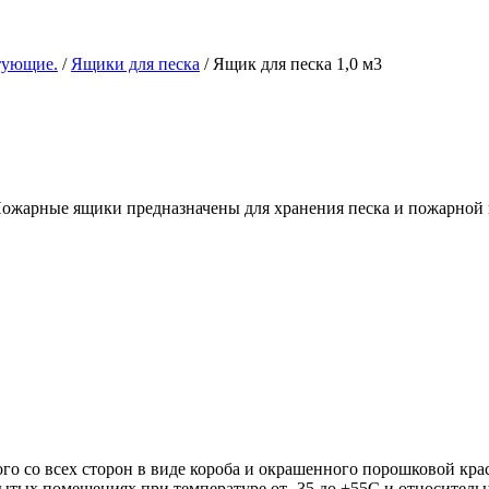
тующие.
/
Ящики для песка
/ Ящик для песка 1,0 м3
Пожарные ящики предназначены для хранения песка и пожарной 
ого со всех сторон в виде короба и окрашенного порошковой кра
рытых помещениях при температуре от -35 до +55С и относитель