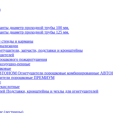
я
анты диаметр проходной трубы 100 мм.
анты диаметр проходной трубы 125 мм.
стенды и карманы
гнализации
етушители, запчасти, подставки и кронштейны
ушителей
рошкового пожаротушения
воздушно-пенные
шковые
Огнетушители порошковые комбинированные АВТ
шители порошковые ПРЕМИУМ
е
екислотные
Подставки, кронштейны и чехлы для огнетушителей
е (лестницы)