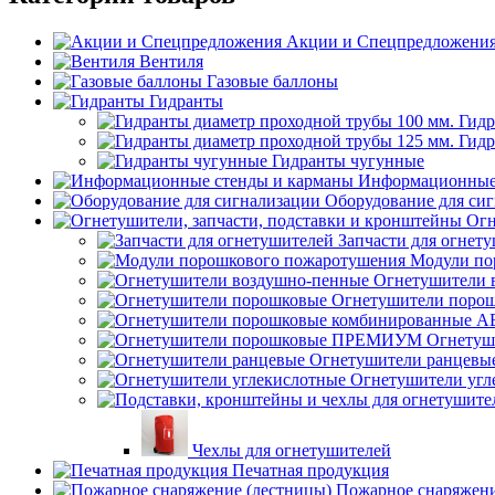
Акции и Спецпредложени
Вентиля
Газовые баллоны
Гидранты
Гидр
Гидр
Гидранты чугунные
Информационные 
Оборудование для си
Огн
Запчасти для огнет
Модули по
Огнетушители 
Огнетушители поро
Огнету
Огнетушители ранцевы
Огнетушители угл
Чехлы для огнетушителей
Печатная продукция
Пожарное снаряжени