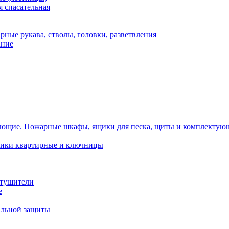
 спасательная
рные рукава, стволы, головки, разветвления
ание
Пожарные шкафы, ящики для песка, щиты и комплектую
ики квартирные и ключницы
тушители
е
альной защиты